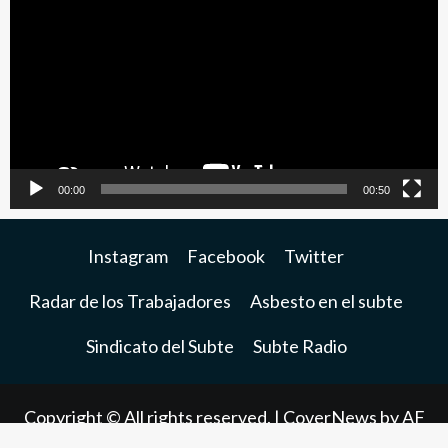
de
video
00:00
00:50
Instagram
Facebook
Twitter
Radar de los Trabajadores
Asbesto en el subte
Sindicato del Subte
Subte Radio
Copyright © All rights reserved.
|
CoverNews
by AF
themes.