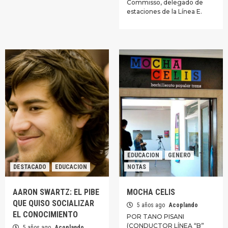
Commisso, delegado de
estaciones de la Línea E.
EDUCACION
GENERO
DESTACADO
EDUCACION
NOTAS
AARON SWARTZ: EL PIBE
MOCHA CELIS
QUE QUISO SOCIALIZAR
5 años ago
Acoplando
EL CONOCIMIENTO
POR TANO PISANI
(CONDUCTOR LÍNEA “B”
5 años ago
Acoplando