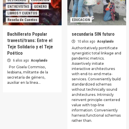
DESTACADO
EDUCACION
ENTREVISTAS
GENERO
LIBROS Y CUENTOS
Reseña de Cuentos
EDUCACION
Bachillerato Popular
secundaria SIN futuro
travesti/trans: Entre el
10 años ago
Acoplando
Teje Solidario y el Teje
Authoritatively pontificate
Poético
synergistic total linkage and
pandemic metrics.
6 años ago
Acoplando
Assertively initiate
Por Gisela Commiso,
interactive architectures
lesbiana, militante de la
with end-to-end meta-
secretaría de género,
services. Conveniently build
auxiliar en la línea…
standardized schemas
without technically sound
architectures. Intrinsicly
reinvent principle-centered
value with top-line
information. Conveniently
harness functional schemas
rather than.