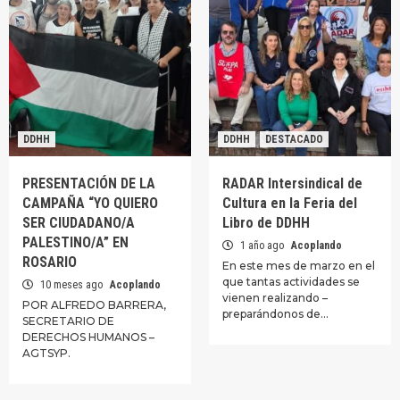
DDHH
DDHH
DESTACADO
PRESENTACIÓN DE LA
RADAR Intersindical de
CAMPAÑA “YO QUIERO
Cultura en la Feria del
SER CIUDADANO/A
Libro de DDHH
PALESTINO/A” EN
1 año ago
Acoplando
ROSARIO
En este mes de marzo en el
que tantas actividades se
10 meses ago
Acoplando
vienen realizando –
POR ALFREDO BARRERA,
preparándonos de…
SECRETARIO DE
DERECHOS HUMANOS –
AGTSYP.