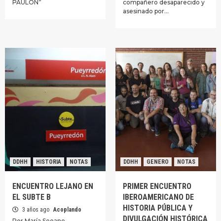
PAULÓN”
compañero desaparecido y
asesinado por…
DDHH
HISTORIA
NOTAS
DDHH
GENERO
NOTAS
ENCUENTRO LEJANO EN
PRIMER ENCUENTRO
EL SUBTE B
IBEROAMERICANO DE
HISTORIA PÚBLICA Y
3 años ago
Acoplando
DIVULGACIÓN HISTÓRICA
Por María Seoane.