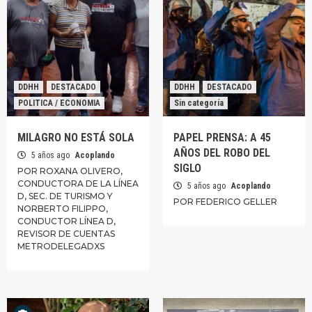
DDHH
DESTACADO
DDHH
DESTACADO
POLITICA / ECONOMIA
Sin categoría
MILAGRO NO ESTÁ SOLA
PAPEL PRENSA: A 45
AÑOS DEL ROBO DEL
5 años ago
Acoplando
SIGLO
POR ROXANA OLIVERO,
CONDUCTORA DE LA LÍNEA
5 años ago
Acoplando
D, SEC. DE TURISMO Y
POR FEDERICO GELLER
NORBERTO FILIPPO,
CONDUCTOR LÍNEA D,
REVISOR DE CUENTAS
METRODELEGADXS