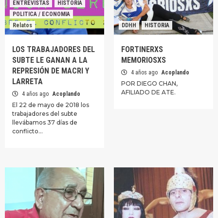
ENTREVISTAS
HISTORIA
POLITICA / ECONOMIA
Relatos
DDHH
HISTORIA
LOS TRABAJADORES DEL
FORTINERXS
SUBTE LE GANAN A LA
MEMORIOSXS
REPRESIÓN DE MACRI Y
4 años ago
Acoplando
LARRETA
POR DIEGO CHAN,
AFILIADO DE ATE.
4 años ago
Acoplando
El 22 de mayo de 2018 los
trabajadores del subte
llevábamos 37 días de
conflicto…