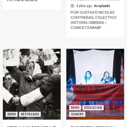
4 años ago
Acoplando
POR GUSTAVO NICOLÁS
CONTRERAS, COLECTIVO
HISTORIA OBRERA –
CONICET/UNMdP.
DDHH
EDUCACION
DDHH
DESTACADO
GENERO