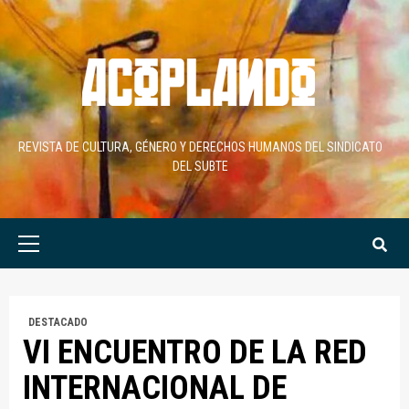
Skip
to
content
REVISTA DE CULTURA, GÉNERO Y DERECHOS HUMANOS DEL SINDICATO
DEL SUBTE
Primary
Menu
DESTACADO
VI ENCUENTRO DE LA RED
INTERNACIONAL DE