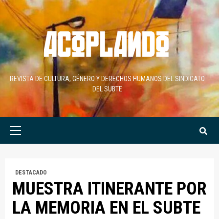
Skip
to
content
REVISTA DE CULTURA, GÉNERO Y DERECHOS HUMANOS DEL SINDICATO
DEL SUBTE
Primary
Menu
DESTACADO
MUESTRA ITINERANTE POR
LA MEMORIA EN EL SUBTE