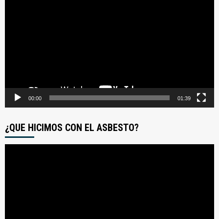
de
video
00:00
01:39
¿QUE HICIMOS CON EL ASBESTO?
Reproductor
de
video