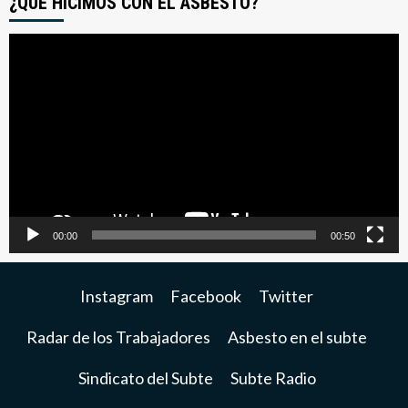
¿QUE HICIMOS CON EL ASBESTO?
Reproductor
de
video
00:00
00:50
Instagram
Facebook
Twitter
Radar de los Trabajadores
Asbesto en el subte
Sindicato del Subte
Subte Radio