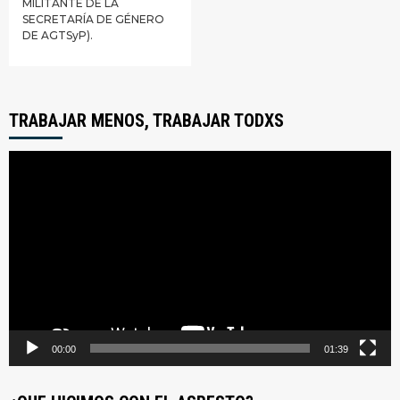
MILITANTE DE LA
SECRETARÍA DE GÉNERO
DE AGTSyP).
TRABAJAR MENOS, TRABAJAR TODXS
Reproductor
de
video
00:00
01:39