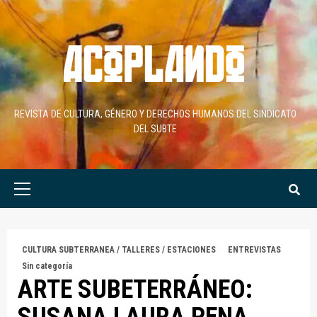
Skip
to
content
REVISTA DE CULTURA, GÉNERO Y DERECHOS HUMANOS DEL SINDICATO
DEL SUBTE
Primary
Menu
CULTURA SUBTERRANEA / TALLERES / ESTACIONES
ENTREVISTAS
Sin categoría
ARTE SUBETERRÁNEO: