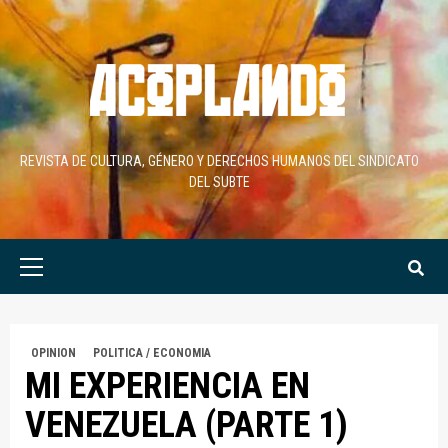
Skip
to
content
REVISTA DE CULTURA, GÉNERO Y DERECHOS HUMANOS DEL SINDICATO
DEL SUBTE
Primary
Menu
OPINION
POLITICA / ECONOMIA
MI EXPERIENCIA EN
VENEZUELA (PARTE 1)