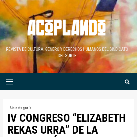
Skip
to
content
REVISTA DE CULTURA, GÉNERO Y DERECHOS HUMANOS DEL SINDICATO
DEL SUBTE
Primary
Menu
Sin categoría
IV CONGRESO “ELIZABETH
REKAS URRA” DE LA