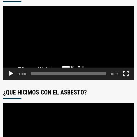
Reproductor
de
video
00:00
01:39
¿QUE HICIMOS CON EL ASBESTO?
Reproductor
de
video