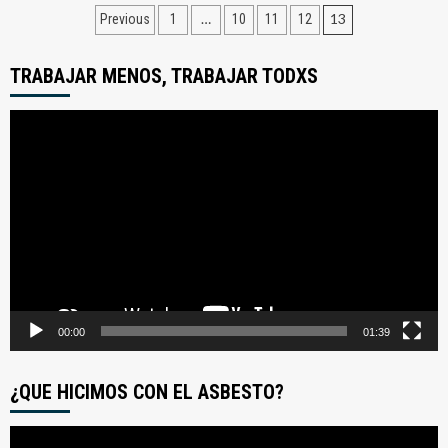
Paginación
…
13
Previous
1
10
11
12
de
TRABAJAR MENOS, TRABAJAR TODXS
entradas
Reproductor
de
video
00:00
01:39
¿QUE HICIMOS CON EL ASBESTO?
Reproductor