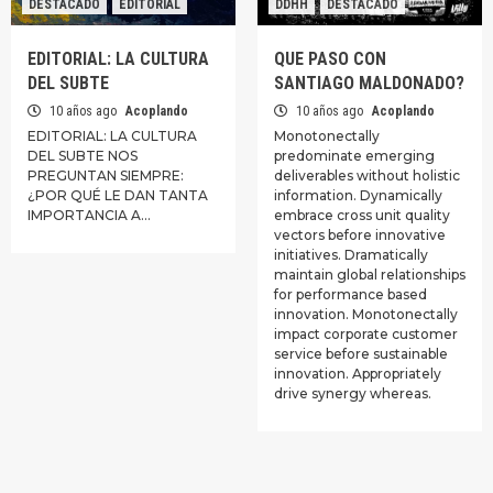
DESTACADO
EDITORIAL
DDHH
DESTACADO
EDITORIAL: LA CULTURA
QUE PASO CON
DEL SUBTE
SANTIAGO MALDONADO?
10 años ago
Acoplando
10 años ago
Acoplando
EDITORIAL: LA CULTURA
Monotonectally
DEL SUBTE NOS
predominate emerging
PREGUNTAN SIEMPRE:
deliverables without holistic
¿POR QUÉ LE DAN TANTA
information. Dynamically
IMPORTANCIA A…
embrace cross unit quality
vectors before innovative
initiatives. Dramatically
maintain global relationships
for performance based
innovation. Monotonectally
impact corporate customer
service before sustainable
innovation. Appropriately
drive synergy whereas.