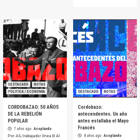
DESTACADO
NOTAS
POLITICA / ECONOMIA
DESTACADO
NOTAS
CORDOBAZAO: 50 AÑOS
Cordobazo:
DE LA REBELIÓN
antecendentes. Un año
POPULAR
antes estallaba el Mayo
Francés
7 años ago
Acoplando
Por AS, trabajadxr línea B Al
8 años ago
Acoplando