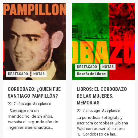
DESTACADO
NOTAS
DESTACADO
NOTAS
Reseña de Libros
CORDOBAZO: ¿QUIEN FUE
LIBROS: EL CORDOBAZO
SANTIAGO PAMPILLÓN?
DE LAS MUJERES.
MEMORIAS
7 años ago
Acoplando
Santiago era un
7 años ago
Acoplando
mendocino de 24 años,
La periodista, fotógrafa y
cursaba el segundo año de
escritora cordobesa Bibiana
ingeniería aeronáutica…
Fulchieri presentó su libro
“El Cordobazo de las…