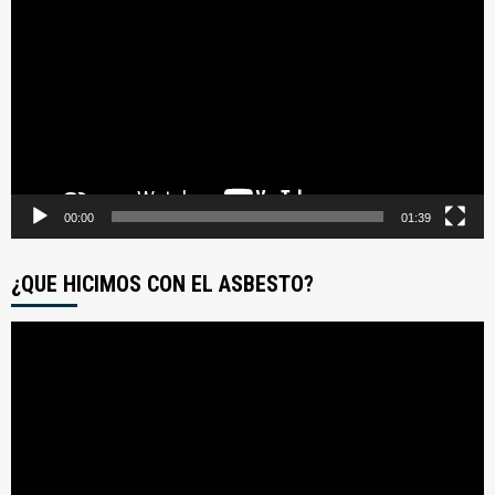
de
video
00:00
01:39
¿QUE HICIMOS CON EL ASBESTO?
Reproductor
de
video