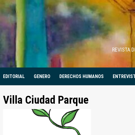
Skip
to
content
REVISTA 
EDITORIAL
GENERO
DERECHOS HUMANOS
ENTREVIS
Villa Ciudad Parque