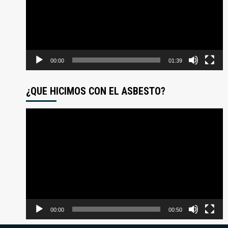
00:00
01:39
¿QUE HICIMOS CON EL ASBESTO?
Reproductor
de
video
00:00
00:50