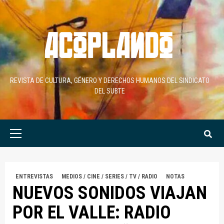
Skip
to
content
REVISTA DE CULTURA, GÉNERO Y DERECHOS HUMANOS DEL SINDICATO
DEL SUBTE
Primary
Menu
ENTREVISTAS
MEDIOS / CINE / SERIES / TV / RADIO
NOTAS
NUEVOS SONIDOS VIAJAN
POR EL VALLE: RADIO