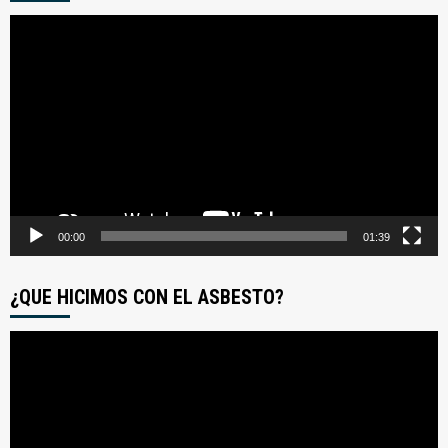
Reproductor
de
video
00:00
01:39
¿QUE HICIMOS CON EL ASBESTO?
Reproductor
de
video