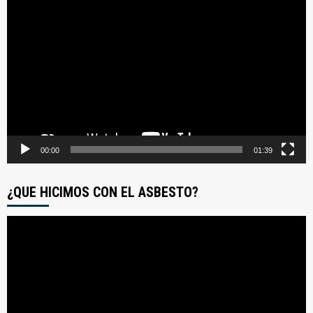
Reproductor
de
video
00:00
01:39
¿QUE HICIMOS CON EL ASBESTO?
Reproductor
de
video