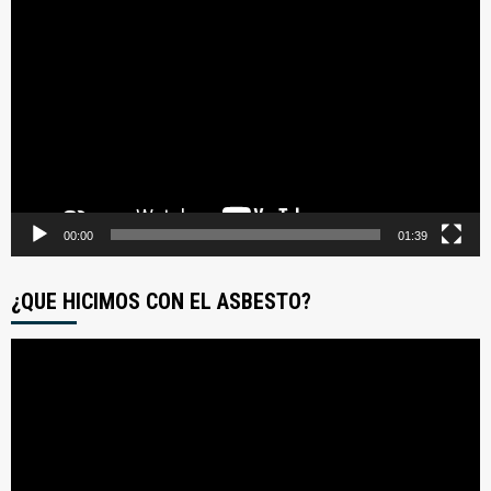
Reproductor
de
video
00:00
01:39
¿QUE HICIMOS CON EL ASBESTO?
Reproductor
de
video