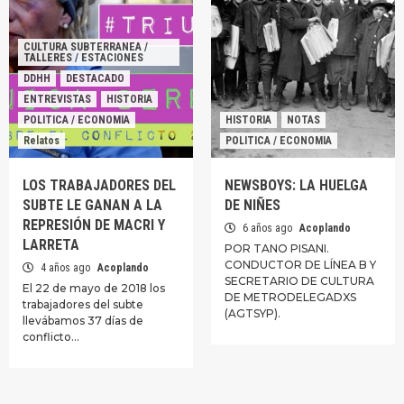
CULTURA SUBTERRANEA /
TALLERES / ESTACIONES
DDHH
DESTACADO
ENTREVISTAS
HISTORIA
POLITICA / ECONOMIA
HISTORIA
NOTAS
Relatos
POLITICA / ECONOMIA
LOS TRABAJADORES DEL
NEWSBOYS: LA HUELGA
SUBTE LE GANAN A LA
DE NIÑES
REPRESIÓN DE MACRI Y
6 años ago
Acoplando
LARRETA
POR TANO PISANI.
CONDUCTOR DE LÍNEA B Y
4 años ago
Acoplando
SECRETARIO DE CULTURA
El 22 de mayo de 2018 los
DE METRODELEGADXS
trabajadores del subte
(AGTSYP).
llevábamos 37 días de
conflicto…