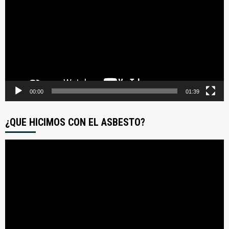
video
00:00
01:39
¿QUE HICIMOS CON EL ASBESTO?
Reproductor
de
video