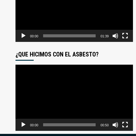
00:00
01:39
¿QUE HICIMOS CON EL ASBESTO?
Reproductor
de
video
00:00
00:50