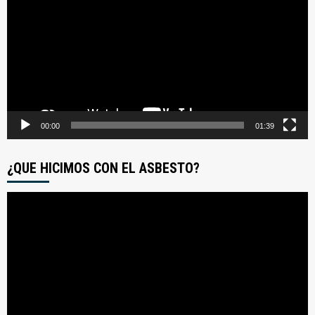
video
00:00
01:39
¿QUE HICIMOS CON EL ASBESTO?
Reproductor
de
video