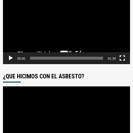
de
video
00:00
01:39
¿QUE HICIMOS CON EL ASBESTO?
Reproductor
de
video