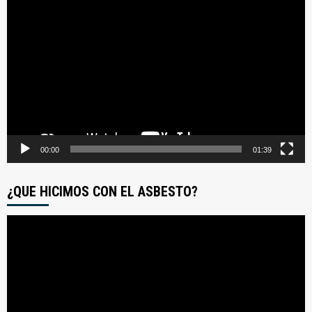
Reproductor
de
video
00:00
01:39
¿QUE HICIMOS CON EL ASBESTO?
Reproductor
de
video