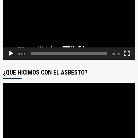
video
00:00
01:39
¿QUE HICIMOS CON EL ASBESTO?
Reproductor
de
video