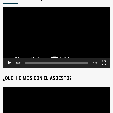
Reproductor
de
video
00:00
01:39
¿QUE HICIMOS CON EL ASBESTO?
Reproductor
de
video