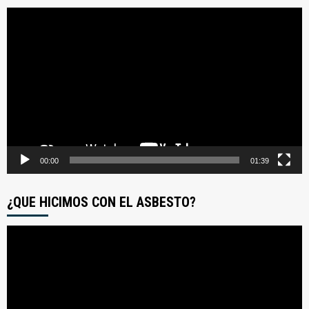
Reproductor
de
video
00:00
01:39
¿QUE HICIMOS CON EL ASBESTO?
Reproductor
de
video