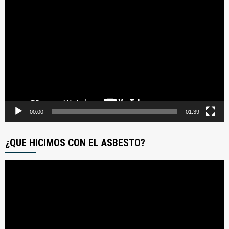
Reproductor
de
video
00:00
01:39
¿QUE HICIMOS CON EL ASBESTO?
Reproductor
de
video