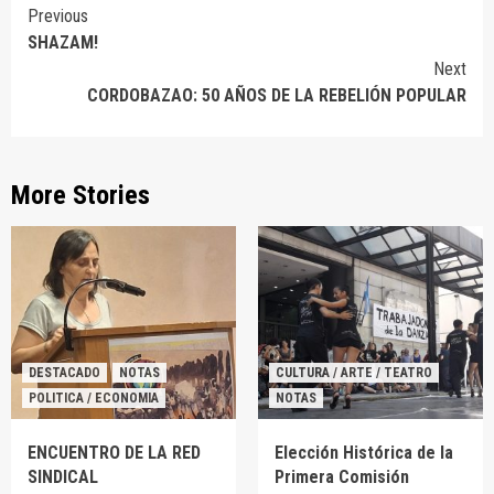
Continue
Previous
SHAZAM!
Reading
Next
CORDOBAZAO: 50 AÑOS DE LA REBELIÓN POPULAR
More Stories
DESTACADO
NOTAS
CULTURA / ARTE / TEATRO
POLITICA / ECONOMIA
NOTAS
ENCUENTRO DE LA RED
Elección Histórica de la
SINDICAL
Primera Comisión