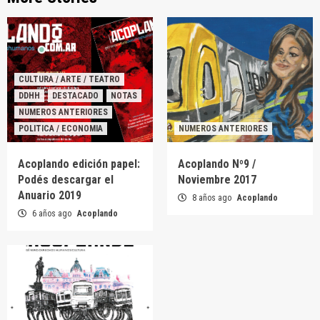
CULTURA / ARTE / TEATRO
DDHH
DESTACADO
NOTAS
NUMEROS ANTERIORES
POLITICA / ECONOMIA
NUMEROS ANTERIORES
Acoplando edición papel:
Acoplando Nº9 /
Podés descargar el
Noviembre 2017
Anuario 2019
8 años ago
Acoplando
6 años ago
Acoplando