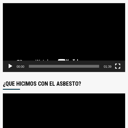
Reproductor
de
video
00:00
01:39
¿QUE HICIMOS CON EL ASBESTO?
Reproductor
de
video