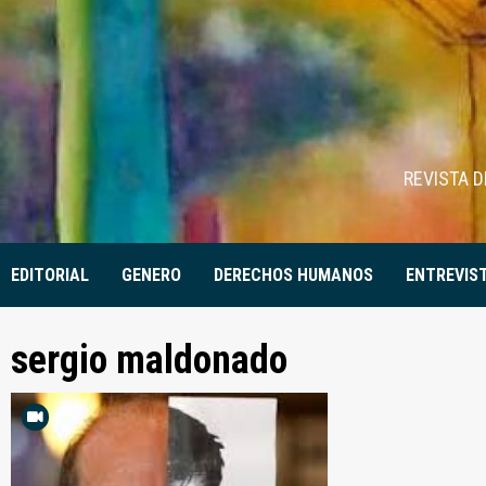
Skip
to
content
REVISTA 
EDITORIAL
GENERO
DERECHOS HUMANOS
ENTREVIS
sergio maldonado