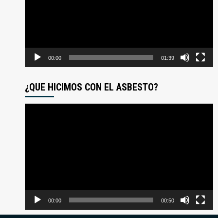
00:00
01:39
¿QUE HICIMOS CON EL ASBESTO?
Reproductor
de
video
00:00
00:50