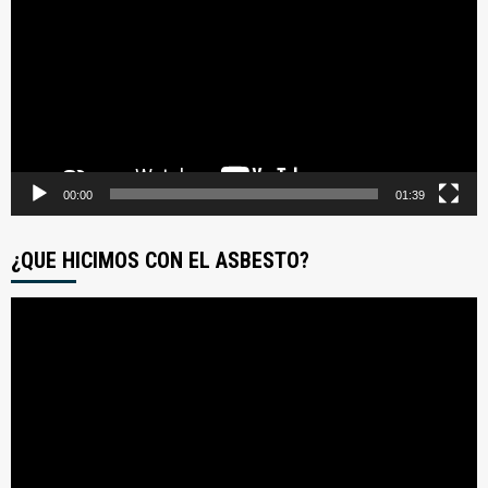
video
00:00
01:39
¿QUE HICIMOS CON EL ASBESTO?
Reproductor
de
video