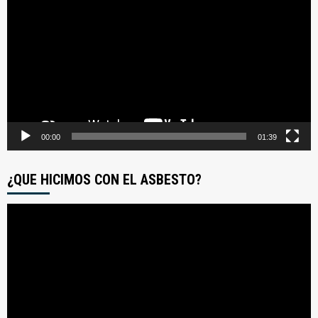
de
video
00:00
01:39
¿QUE HICIMOS CON EL ASBESTO?
Reproductor
de
video