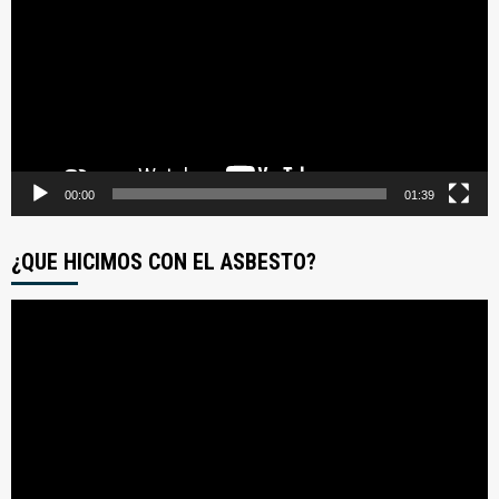
video
00:00
01:39
¿QUE HICIMOS CON EL ASBESTO?
Reproductor
de
video