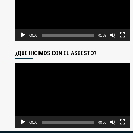
00:00
01:39
¿QUE HICIMOS CON EL ASBESTO?
Reproductor
de
video
00:00
00:50