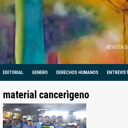
Skip
to
content
REVISTA 
EDITORIAL
GENERO
DERECHOS HUMANOS
ENTREVIS
material cancerìgeno