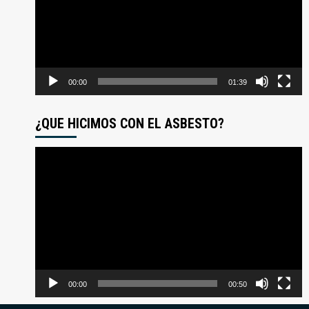
00:00
01:39
¿QUE HICIMOS CON EL ASBESTO?
Reproductor
de
video
00:00
00:50