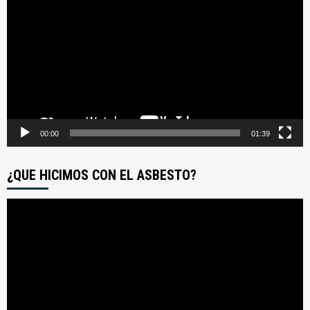
de
video
00:00
01:39
¿QUE HICIMOS CON EL ASBESTO?
Reproductor
de
video