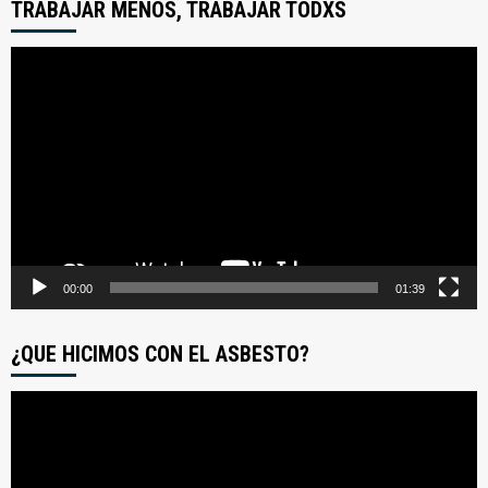
TRABAJAR MENOS, TRABAJAR TODXS
Reproductor
de
video
00:00
01:39
¿QUE HICIMOS CON EL ASBESTO?
Reproductor
de
video