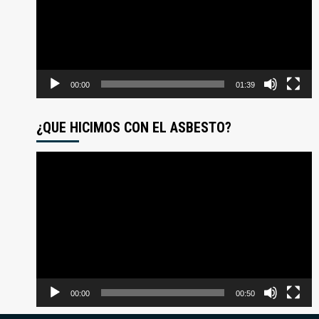
00:00
01:39
¿QUE HICIMOS CON EL ASBESTO?
Reproductor
de
video
00:00
00:50