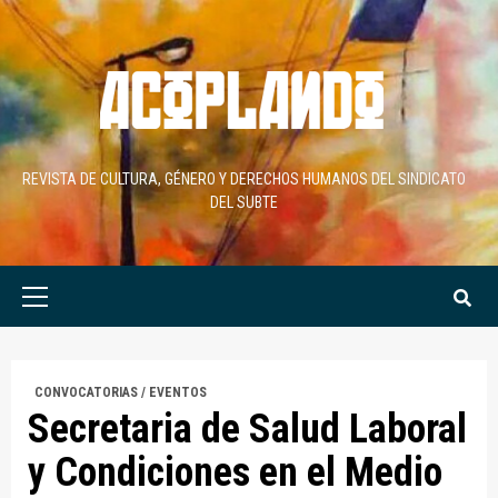
Skip
to
content
REVISTA DE CULTURA, GÉNERO Y DERECHOS HUMANOS DEL SINDICATO
DEL SUBTE
Primary
Menu
CONVOCATORIAS / EVENTOS
Secretaria de Salud Laboral
y Condiciones en el Medio