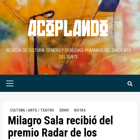
Skip
to
content
REVISTA DE CULTURA, GÉNERO Y DERECHOS HUMANOS DEL SINDICATO
DEL SUBTE
Primary
Menu
CULTURA / ARTE / TEATRO
DDHH
NOTAS
Milagro Sala recibió del
premio Radar de los