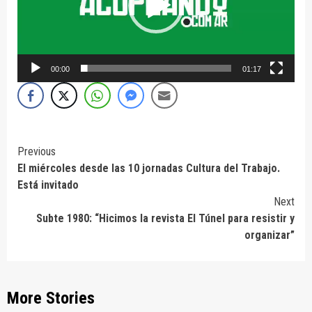
00:00
01:17
Continue
Previous
El miércoles desde las 10 jornadas Cultura del Trabajo.
Reading
Está invitado
Next
Subte 1980: “Hicimos la revista El Túnel para resistir y
organizar”
More Stories