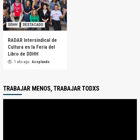
DDHH
DESTACADO
RADAR Intersindical de
Cultura en la Feria del
Libro de DDHH
1 año ago
Acoplando
TRABAJAR MENOS, TRABAJAR TODXS
Reproductor
de
video