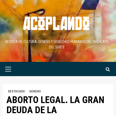
Skip
to
content
REVISTA DE CULTURA, GÉNERO Y DERECHOS HUMANOS DEL SINDICATO
DEL SUBTE
Primary
Menu
DESTACADO
GENERO
ABORTO LEGAL. LA GRAN
DEUDA DE LA