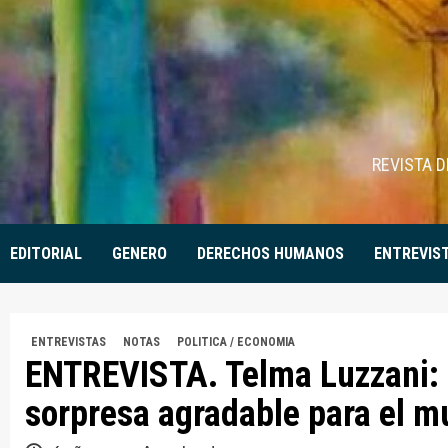
Skip
to
content
REVISTA 
EDITORIAL
GENERO
DERECHOS HUMANOS
ENTREVIS
ENTREVISTAS
NOTAS
POLITICA / ECONOMIA
ENTREVISTA. Telma Luzzani: 
sorpresa agradable para el 