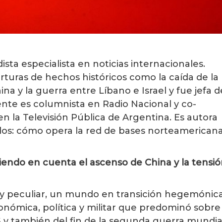
dista especialista en noticias internacionales.
erturas de hechos históricos como la caída de la
na y la guerra entre Líbano e Israel y fue jefa d
ente es columnista en Radio Nacional y co-
n la Televisión Pública de Argentina. Es autora
gilados: cómo opera la red de bases norteamerican
niendo en cuenta el ascenso de China y la tensi
y peculiar, un mundo en transición hegemónica
ómica, política y militar que predominó sobre
S y también del fin de la segunda guerra mundia