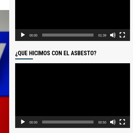
00:00
01:39
¿QUE HICIMOS CON EL ASBESTO?
Reproductor
de
video
00:00
00:50