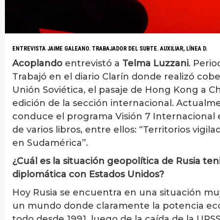
ENTREVISTA JAIME GALEANO. TRABAJADOR DEL SUBTE. AUXILIAR, LÍNEA D.
Acoplando
entrevistó a
Telma Luzzani
. Perio
Trabajó en el diario Clarín donde realizó cob
Unión Soviética, el pasaje de Hong Kong a Chi
edición de la sección internacional. Actualm
conduce el programa Visión 7 Internacional e
de varios libros, entre ellos: “Territorios vi
en Sudamérica”.
¿Cuál es la situación geopolítica de Rusia te
diplomática con Estados Unidos?
Hoy Rusia se encuentra en una situación mu
un mundo donde claramente la potencia econ
todo desde 1991, luego de la caída de la URS