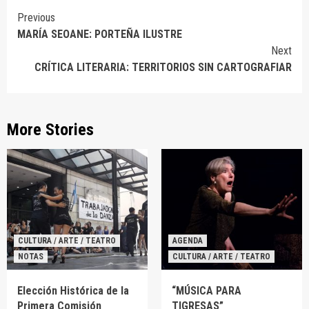
Continue
Previous
MARÍA SEOANE: PORTEÑA ILUSTRE
Reading
Next
CRÍTICA LITERARIA: TERRITORIOS SIN CARTOGRAFIAR
More Stories
CULTURA / ARTE / TEATRO
AGENDA
NOTAS
CULTURA / ARTE / TEATRO
Elección Histórica de la
“MÚSICA PARA
Primera Comisión
TIGRESAS”