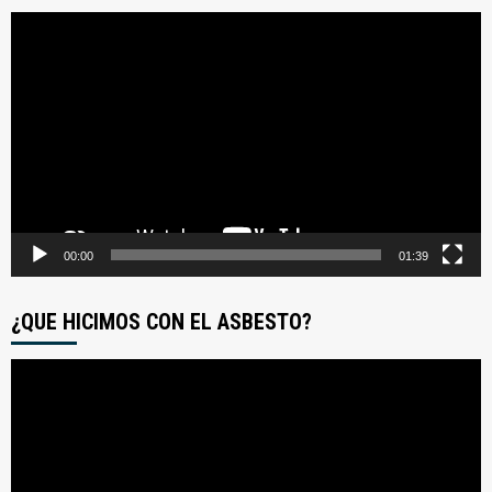
Reproductor
de
video
00:00
01:39
¿QUE HICIMOS CON EL ASBESTO?
Reproductor
de
video