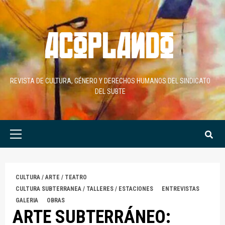
Skip
to
content
REVISTA DE CULTURA, GÉNERO Y DERECHOS HUMANOS DEL SINDICATO
DEL SUBTE
Primary
Menu
CULTURA / ARTE / TEATRO
CULTURA SUBTERRANEA / TALLERES / ESTACIONES
ENTREVISTAS
GALERIA
OBRAS
ARTE SUBTERRÁNEO: